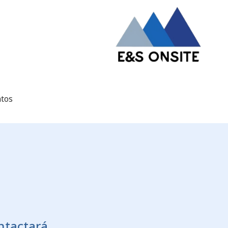
ntos
ntactará