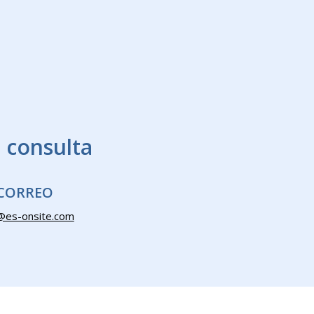
 consulta
CORREO
@es-onsite.com