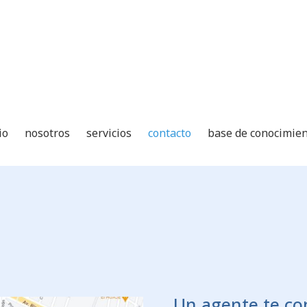
io
nosotros
servicios
contacto
base de conocimie
Un agente te co